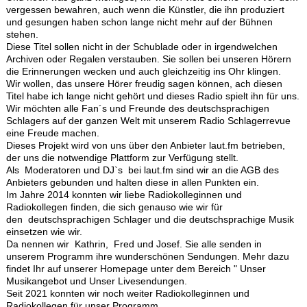
vergessen bewahren, auch wenn die Künstler, die ihn produziert
und gesungen haben schon lange nicht mehr auf der Bühnen
stehen.
Diese Titel sollen nicht in der Schublade oder in irgendwelchen
Archiven oder Regalen verstauben. Sie sollen bei unseren Hörern
die Erinnerungen wecken und auch gleichzeitig ins Ohr klingen.
Wir wollen, das unsere Hörer freudig sagen können, ach diesen
Titel habe ich lange nicht gehört und dieses Radio spielt ihn für uns.
Wir möchten alle Fan´s und Freunde des deutschsprachigen
Schlagers auf der ganzen Welt mit unserem Radio Schlagerrevue
eine Freude machen.
Dieses Projekt wird von uns über den Anbieter laut.fm betrieben,
der uns die notwendige Plattform zur Verfügung stellt.
Als Moderatoren und DJ`s bei laut.fm sind wir an die AGB des
Anbieters gebunden und halten diese in allen Punkten ein.
Im Jahre 2014 konnten wir liebe Radiokolleginnen und
Radiokollegen finden, die sich genauso wie wir für
den deutschsprachigen Schlager und die deutschsprachige Musik
einsetzen wie wir.
Da nennen wir Kathrin, Fred und Josef. Sie alle senden in
unserem Programm ihre wunderschönen Sendungen. Mehr dazu
findet Ihr auf unserer Homepage unter dem Bereich " Unser
Musikangebot und Unser Livesendungen.
Seit 2021 konnten wir noch weiter Radiokolleginnen und
Radiokollegen für unser Programm